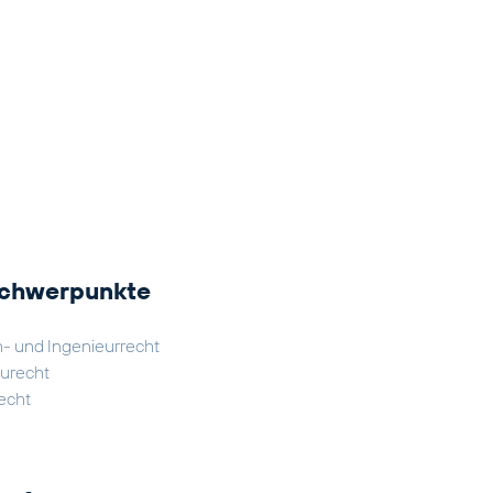
schwerpunkte
n- und Ingenieurrecht
aurecht
echt